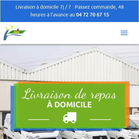
Livraison à domicile 7j / 7 : Passez commande, 48
heures à l’avance au
04 72 70 67 15
Livraison de repas
À DOMICILE