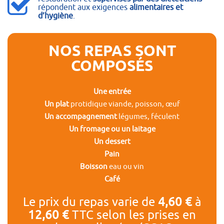
répondent aux exigences
alimentaires et
d’hygiène
.
NOS REPAS SONT
COMPOSÉS
Une entrée
Un plat
protidique viande, poisson, œuf
Un accompagnement
légumes, féculent
Un fromage ou un laitage
Un dessert
Pain
Boisson
eau ou vin
Café
Le prix du repas varie de
4,60 €
à
12,60 €
TTC selon les prises en